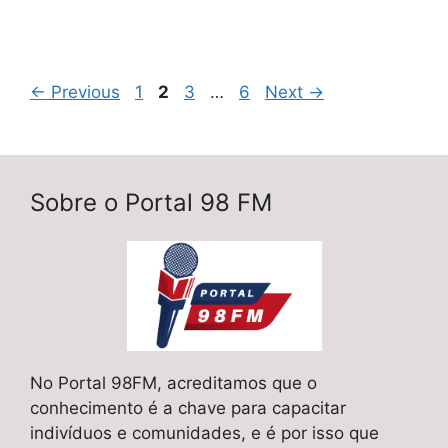
Page
Page
Page
Page
←
Previous
1
2
3
…
6
Next
→
Sobre o Portal 98 FM
No Portal 98FM, acreditamos que o
conhecimento é a chave para capacitar
indivíduos e comunidades, e é por isso que