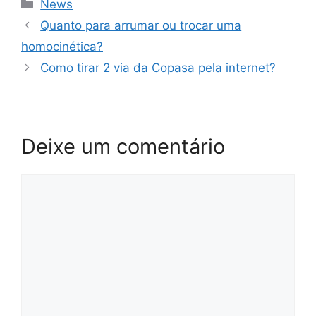
Categorias
News
Quanto para arrumar ou trocar uma
homocinética?
Como tirar 2 via da Copasa pela internet?
Deixe um comentário
Comentário