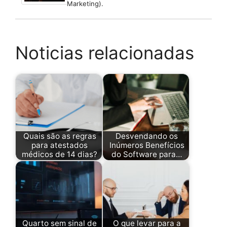
Marketing).
Noticias relacionadas
Quais são as regras
Desvendando os
para atestados
Inúmeros Benefícios
médicos de 14 dias?
do Software para…
Quarto sem sinal de
O que levar para a