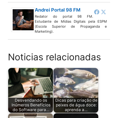
Andrei Portal 98 FM
Redator do portal 98 FM.
Estudante de Mídias Digitais pela ESPM
(Escola Superior de Propaganda e
Marketing).
Noticias relacionadas
Desvendando os
Dicas para criação de
Inúmeros Benefícios
peixes de água doce:
do Software para…
aprenda a…