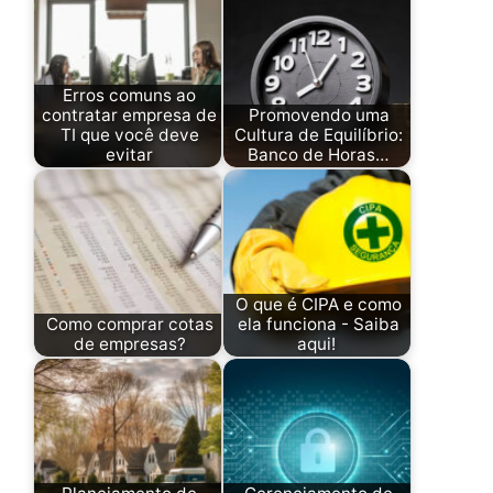
Erros comuns ao
contratar empresa de
Promovendo uma
TI que você deve
Cultura de Equilíbrio:
evitar
Banco de Horas…
O que é CIPA e como
Como comprar cotas
ela funciona - Saiba
de empresas?
aqui!