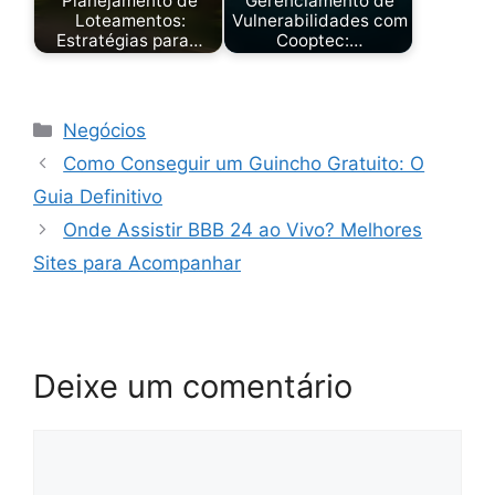
Planejamento de
Gerenciamento de
Loteamentos:
Vulnerabilidades com
Estratégias para…
Cooptec:…
Categorias
Negócios
Como Conseguir um Guincho Gratuito: O
Guia Definitivo
Onde Assistir BBB 24 ao Vivo? Melhores
Sites para Acompanhar
Deixe um comentário
Comentário