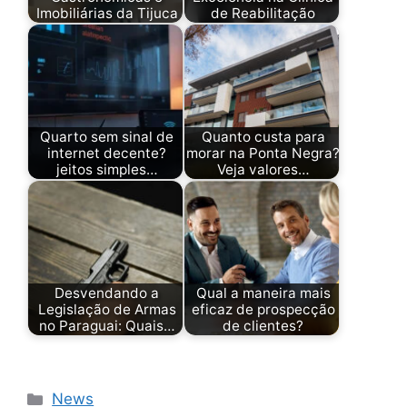
Imobiliárias da Tijuca
de Reabilitação
Quarto sem sinal de
Quanto custa para
internet decente?
morar na Ponta Negra?
jeitos simples…
Veja valores…
Desvendando a
Qual a maneira mais
Legislação de Armas
eficaz de prospecção
no Paraguai: Quais…
de clientes?
Categorias
News