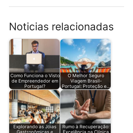
Noticias relacionadas
Como Funciona o Visto
O Melhor Seguro
de Empreendedor em
Viagem Brasil-
Portugal?
Portugal: Proteção e…
Explorando as Jóias
Rumo à Recuperação:
Gastronômicas e
Excelência na Clínica