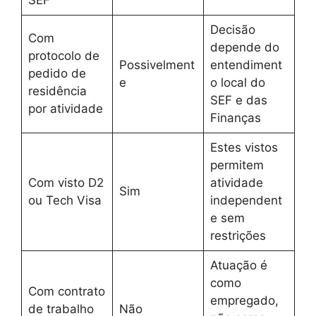
Decisão
Com
depende do
protocolo de
Possivelment
entendiment
pedido de
e
o local do
residência
SEF e das
por atividade
Finanças
Estes vistos
permitem
Com visto D2
atividade
Sim
ou Tech Visa
independent
e sem
restrições
Atuação é
como
Com contrato
empregado,
de trabalho
Não