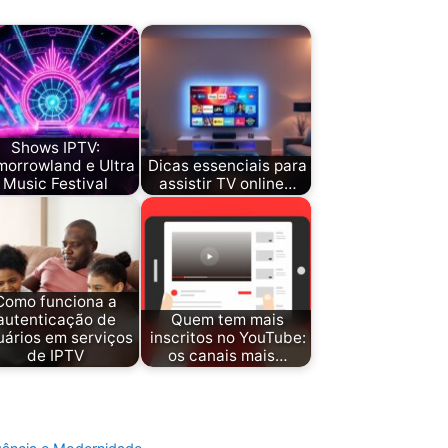
Shows IPTV:
morrowland e Ultra
Dicas essenciais para
Music Festival
assistir TV online…
Como funciona a
autenticação de
Quem tem mais
uários em serviços
inscritos no YouTube:
de IPTV
os canais mais…