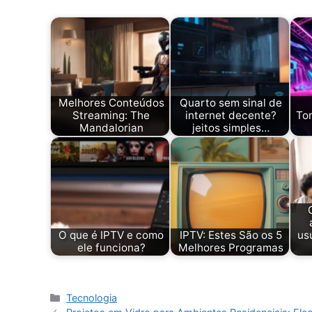
Melhores Conteúdos
Quarto sem sinal de
Streaming: The
internet decente?
To
Mandalorian
jeitos simples…
O que é IPTV e como
IPTV: Estes São os 5
us
ele funciona?
Melhores Programas
Categorias
Tecnologia