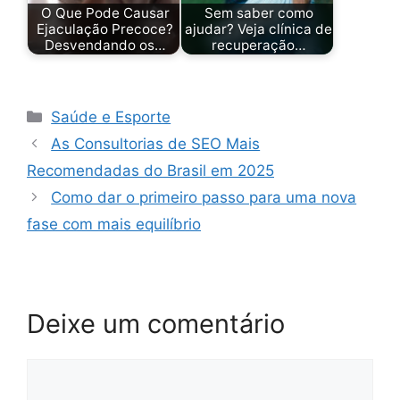
O Que Pode Causar
Sem saber como
Ejaculação Precoce?
ajudar? Veja clínica de
Desvendando os…
recuperação…
Categorias
Saúde e Esporte
As Consultorias de SEO Mais
Recomendadas do Brasil em 2025
Como dar o primeiro passo para uma nova
fase com mais equilíbrio
Deixe um comentário
Comentário