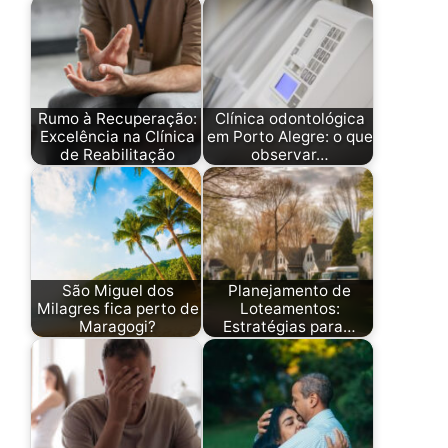
Rumo à Recuperação:
Clínica odontológica
Excelência na Clínica
em Porto Alegre: o que
de Reabilitação
observar…
São Miguel dos
Planejamento de
Milagres fica perto de
Loteamentos:
Maragogi?
Estratégias para…