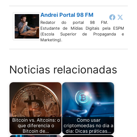
Andrei Portal 98 FM
Redator do portal 98 FM.
Estudante de Mídias Digitais pela ESPM
(Escola Superior de Propaganda e
Marketing).
Noticias relacionadas
Bitcoin vs. Altcoins: o
Como usar
que diferencia o
criptomoedas no dia a
Bitcoin de…
dia: Dicas práticas…