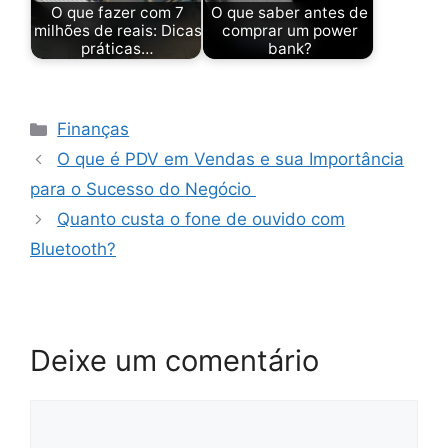
O que fazer com 7
O que saber antes de
milhões de reais: Dicas
comprar um power
práticas…
bank?
Categorias
Finanças
O que é PDV em Vendas e sua Importância
para o Sucesso do Negócio
Quanto custa o fone de ouvido com
Bluetooth?
Deixe um comentário
Comentário