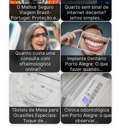
O Melhor Seguro
Quarto sem sinal de
Viagem Brasil-
internet decente?
Portugal: Proteção e…
jeitos simples…
Quanto custa uma
consulta com
Implante Dentário
oftalmologista
Porto Alegre: O que
online?…
fazer quando…
Têxteis de Mesa para
Clínica odontológica
Ocasiões Especiais:
em Porto Alegre: o que
Toque de…
observar…