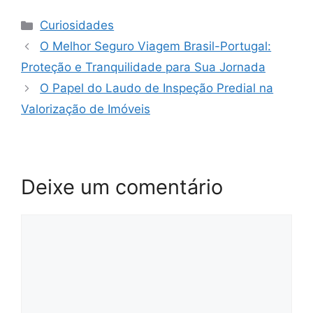
Categorias
Curiosidades
O Melhor Seguro Viagem Brasil-Portugal:
Proteção e Tranquilidade para Sua Jornada
O Papel do Laudo de Inspeção Predial na
Valorização de Imóveis
Deixe um comentário
Comentário