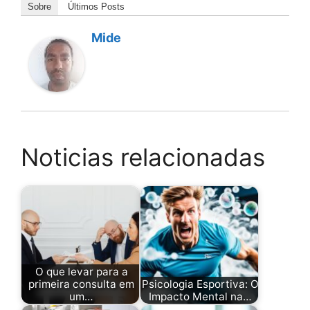
Sobre
Últimos Posts
Mide
Noticias relacionadas
O que levar para a
primeira consulta em
Psicologia Esportiva: O
um…
Impacto Mental na…