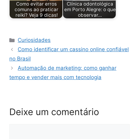
Como evitar erros
Clínica odontológica
comuns ao praticar
em Porto Alegre: o que
reiki? Veja 9 dicas!
observar…
Categorias
Curiosidades
Como identificar um cassino online confiável
no Brasil
Automação de marketing: como ganhar
tempo e vender mais com tecnologia
Deixe um comentário
Comentário