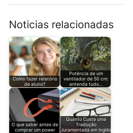
Noticias relacionadas
Potência de um
Como fazer relatório
ventilador de 50 cm:
de aluno?
entenda tudo…
Quanto Custa uma
O que saber antes de
Tradução
comprar um power
Juramentada em Inglês