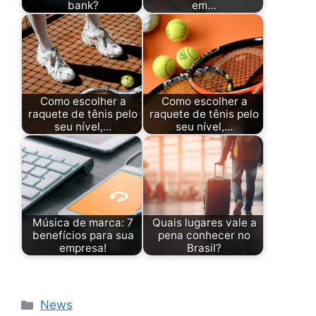
bank?
em…
Como escolher a
Como escolher a
raquete de tênis pelo
raquete de tênis pelo
seu nível,…
seu nível,…
Música de marca: 7
Quais lugares vale a
benefícios para sua
pena conhecer no
empresa!
Brasil?
Categorias
News