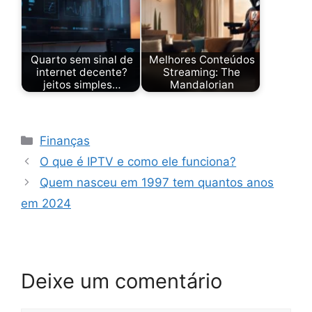
Quarto sem sinal de
Melhores Conteúdos
internet decente?
Streaming: The
jeitos simples…
Mandalorian
Categorias
Finanças
O que é IPTV e como ele funciona?
Quem nasceu em 1997 tem quantos anos
em 2024
Deixe um comentário