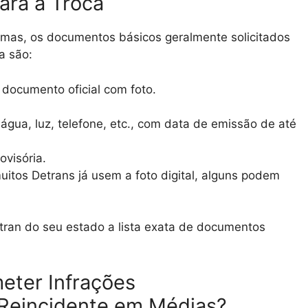
ara a Troca
emas, os documentos básicos geralmente solicitados
a são:
documento oficial com foto.
gua, luz, telefone, etc., com data de emissão de até
visória.
tos Detrans já usem a foto digital, alguns podem
etran do seu estado a lista exata de documentos
.
eter Infrações
 Reincidente em Médias?