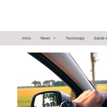
Pular
para
o
conteúdo
Início
News
Tecnologia
Saúde 