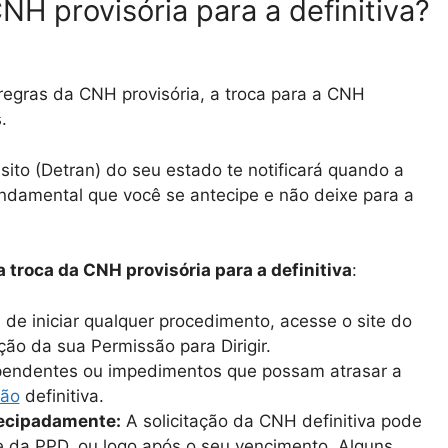
H provisória para a definitiva?
 regras da CNH provisória, a troca para a CNH
.
ito (Detran) do seu estado te notificará quando a
fundamental que você se antecipe e não deixe para a
 troca da CNH provisória para a definitiva
:
de iniciar qualquer procedimento, acesse o site do
ção da sua Permissão para Dirigir.
 pendentes ou impedimentos que possam atrasar a
ção
definitiva.
tecipadamente:
A solicitação da CNH definitiva pode
de da PPD, ou logo após o seu vencimento. Alguns