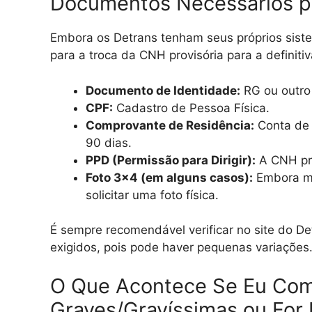
Documentos Necessários p
Embora os Detrans tenham seus próprios sist
para a troca da CNH provisória para a definitiv
Documento de Identidade:
RG ou outro 
CPF:
Cadastro de Pessoa Física.
Comprovante de Residência:
Conta de á
90 dias.
PPD (Permissão para Dirigir):
A CNH pro
Foto 3×4 (em alguns casos):
Embora mui
solicitar uma foto física.
É sempre recomendável verificar no site do D
exigidos, pois pode haver pequenas variações
O Que Acontece Se Eu Com
Graves/Gravíssimas ou For