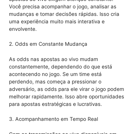
Você precisa acompanhar o jogo, analisar as
mudanças e tomar decisões rápidas. Isso cria
uma experiência muito mais interativa e
envolvente.
2. Odds em Constante Mudança
As odds nas apostas ao vivo mudam
constantemente, dependendo do que está
acontecendo no jogo. Se um time está
perdendo, mas começa a pressionar o
adversário, as odds para ele virar o jogo podem
melhorar rapidamente. Isso abre oportunidades
para apostas estratégicas e lucrativas.
3. Acompanhamento em Tempo Real