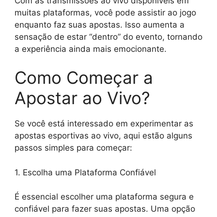
Com as transmissões ao vivo disponíveis em
muitas plataformas, você pode assistir ao jogo
enquanto faz suas apostas. Isso aumenta a
sensação de estar “dentro” do evento, tornando
a experiência ainda mais emocionante.
Como Começar a
Apostar ao Vivo?
Se você está interessado em experimentar as
apostas esportivas ao vivo, aqui estão alguns
passos simples para começar:
1. Escolha uma Plataforma Confiável
É essencial escolher uma plataforma segura e
confiável para fazer suas apostas. Uma opção