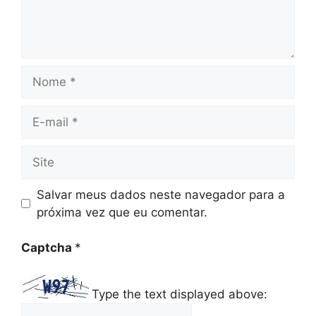
Nome
E-
mail
Site
Salvar meus dados neste navegador para a
próxima vez que eu comentar.
Captcha
*
Type the text displayed above: