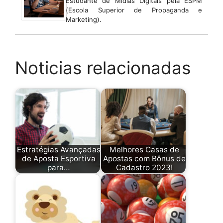
Estudante de Mídias Digitais pela ESPM
(Escola Superior de Propaganda e
Marketing).
Noticias relacionadas
Estratégias Avançadas
Melhores Casas de
de Aposta Esportiva
Apostas com Bônus de
para…
Cadastro 2023!