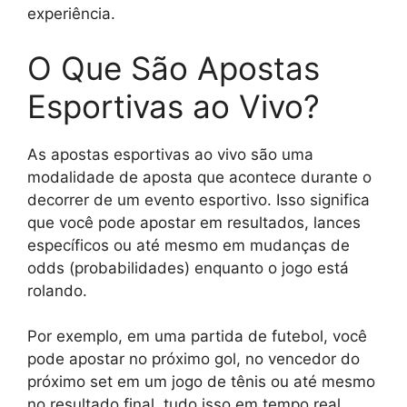
experiência.
O Que São Apostas
Esportivas ao Vivo?
As apostas esportivas ao vivo são uma
modalidade de aposta que acontece durante o
decorrer de um evento esportivo. Isso significa
que você pode apostar em resultados, lances
específicos ou até mesmo em mudanças de
odds (probabilidades) enquanto o jogo está
rolando.
Por exemplo, em uma partida de futebol, você
pode apostar no próximo gol, no vencedor do
próximo set em um jogo de tênis ou até mesmo
no resultado final, tudo isso em tempo real.