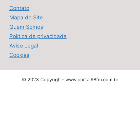
Contato
Mapa do Site
Quem Somos
Política de privacidade
Aviso Legal
Cookies
© 2023 Copyrigh - www.portal98fm.com.br