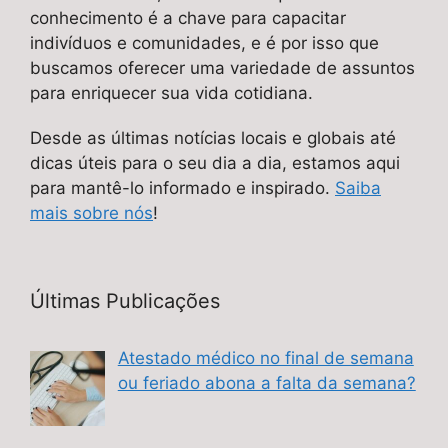
conhecimento é a chave para capacitar
indivíduos e comunidades, e é por isso que
buscamos oferecer uma variedade de assuntos
para enriquecer sua vida cotidiana.
Desde as últimas notícias locais e globais até
dicas úteis para o seu dia a dia, estamos aqui
para mantê-lo informado e inspirado.
Saiba
mais sobre nós
!
Últimas Publicações
Atestado médico no final de semana
ou feriado abona a falta da semana?