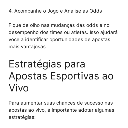
4. Acompanhe o Jogo e Analise as Odds
Fique de olho nas mudanças das odds e no
desempenho dos times ou atletas. Isso ajudará
você a identificar oportunidades de apostas
mais vantajosas.
Estratégias para
Apostas Esportivas ao
Vivo
Para aumentar suas chances de sucesso nas
apostas ao vivo, é importante adotar algumas
estratégias: