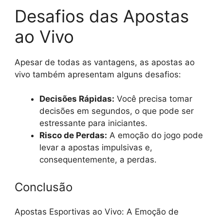
Desafios das Apostas
ao Vivo
Apesar de todas as vantagens, as apostas ao
vivo também apresentam alguns desafios:
Decisões Rápidas:
Você precisa tomar
decisões em segundos, o que pode ser
estressante para iniciantes.
Risco de Perdas:
A emoção do jogo pode
levar a apostas impulsivas e,
consequentemente, a perdas.
Conclusão
Apostas Esportivas ao Vivo: A Emoção de