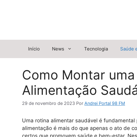
Pular
para
o
conteúdo
Início
News
Tecnologia
Saúde 
Como Montar uma 
Alimentação Saudá
29 de novembro de 2023
Por
Andrei Portal 98 FM
Uma rotina alimentar saudável é fundamental 
alimentação é mais do que apenas o ato de com
certos que promovem saúde e bem-estar. Neste