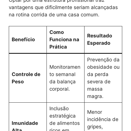
Optar por uma estrutura profissional traz
vantagens que dificilmente seriam alcançadas
na rotina corrida de uma casa comum.
Como
Resultado
Benefício
Funciona na
Esperado
Prática
Prevenção da
Monitoramen
obesidade ou
Controle de
to semanal
da perda
Peso
da balança
severa de
corporal.
massa
magra.
Inclusão
Menor
estratégica
incidência de
Imunidade
de alimentos
gripes,
Alta
ricos em