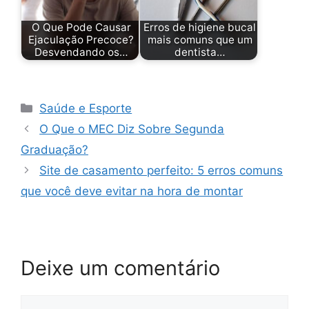
O Que Pode Causar
Erros de higiene bucal
Ejaculação Precoce?
mais comuns que um
Desvendando os…
dentista…
Categorias
Saúde e Esporte
O Que o MEC Diz Sobre Segunda
Graduação?
Site de casamento perfeito: 5 erros comuns
que você deve evitar na hora de montar
Deixe um comentário
Comentário